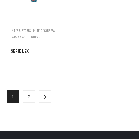
INTERRUPTORES LÍMITE DE CARRERA
PARA ÁREAS PELIGROSAS
SERIE LSX
1
2