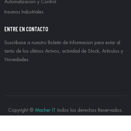
Automatizacion y Control
Insumos Industriales
ENTRE EN CONTACTO
Suscribase a nuestro Boletin de Informacion para estar al
tanto de los ultimos Arrivos, actividad de Stock, Articulos y
Novedades.
Copyright ©
Macher IT
todos los derechos Reservados.
Powered by
Macher IT