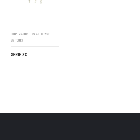
SUBMINIATURE UNSEALED BASIC
SWITCHES
SERIE ZX