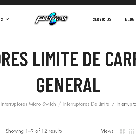
OS
SERVICIOS
BLOG
RES LIMITE DE CAR
GENERAL
Interruptores Micro Switch
Interruptores De Limite
Interrup
Showing 1–
9
of 12 results
Views: