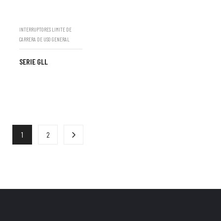
INTERRUPTORES LIMITE DE
CARRERA DE USO GENERAL
SERIE GLL
1
2