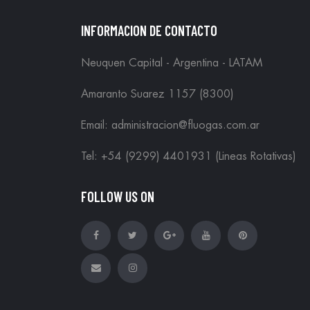
Interruptores Sellados
INFORMACION DE CONTACTO
(9)
Switch De Nivel
Neuquen Capital - Argentina - LATAM
Amaranto Suarez 1157 (8300)
Email: administracion@fluogas.com.ar
Tel: +54 (9299) 4401931 (Lineas Rotativas)
FOLLOW US ON