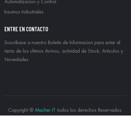
Automatizacion y Control
Insumos Industriales
ENTRE EN CONTACTO
Suscribase a nuestro Boletin de Informacion para estar al
tanto de los ultimos Arrivos, actividad de Stock, Articulos y
Novedades.
Copyright ©
Macher IT
todos los derechos Reservados.
Powered by
Macher IT