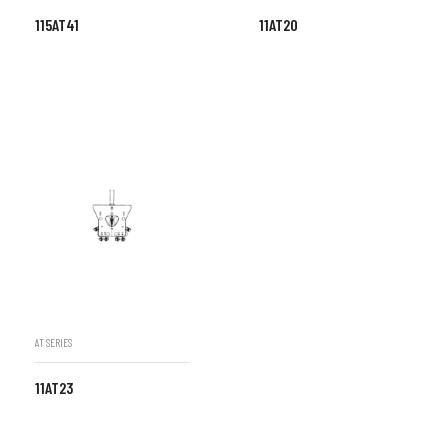
115AT41
11AT20
AT SERIES
11AT23