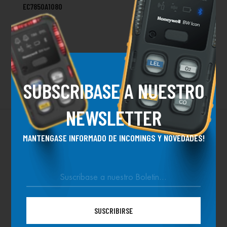
EC7850A1080
SUBSCRIBASE A NUESTRO
NEWSLETTER
MANTENGASE INFORMADO DE INCOMINGS Y NOVEDADES!
NUESTRAS INGENIERIAS Y
ARTICULOS
Nuestra Seccion De Proyectos Y Articulos Donde Puedo
SUSCRIBIRSE
Observar Todas Las Obras E Ingenierias Realizadas Para