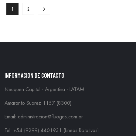
1
2
INFORMACION DE CONTACTO
Neuquen Capital - Argentina - LATAM
Amaranto Suarez 1157 (8300)
Email: administracion@fluogas.com.ar
Tel: +54 (9299) 4401931 (Lineas Rotativas)