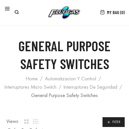
MY BAG (0)
GENERAL PURPOSE
SAFETY SWITCHES
Home
Automatizacion Y Control
Interruptores Micro Switch
Interruptores De Seguridad
General Purpose Safety Switches
Views:
FILTER