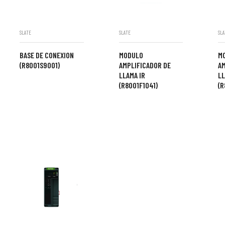
SLATE
SLATE
SLA
BASE DE CONEXION
MODULO
M
(R8001S9001)
AMPLIFICADOR DE
AM
LLAMA IR
LL
(R8001F1041)
(R