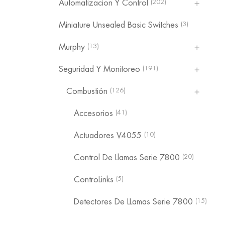
(202)
Automatizacion Y Control
(3)
Miniature Unsealed Basic Switches
(13)
Murphy
(191)
Seguridad Y Monitoreo
(126)
Combustión
(41)
Accesorios
(10)
Actuadores V4055
(20)
Control De Llamas Serie 7800
(5)
ControLinks
(15)
Detectores De LLamas Serie 7800
(17)
Satronic