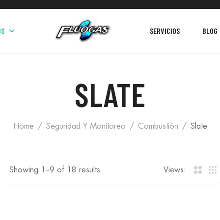
OS
SERVICIOS
BLOG
SLATE
Home
Seguridad Y Monitoreo
Combustión
Slate
Showing 1–
9
of 18 results
Views: