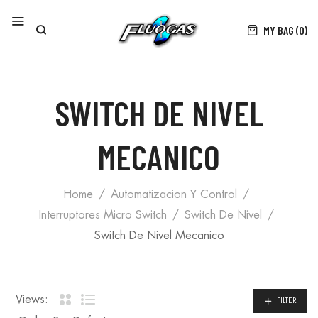
MY BAG (0)
SWITCH DE NIVEL
MECANICO
Home
Automatizacion Y Control
Interruptores Micro Switch
Switch De Nivel
Switch De Nivel Mecanico
Views:
FILTER