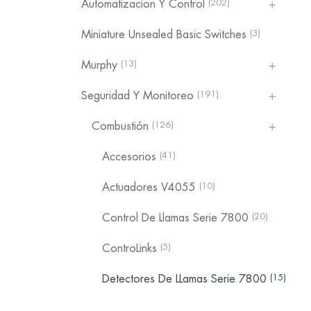
(202)
Automatizacion Y Control
(3)
Miniature Unsealed Basic Switches
(13)
Murphy
(191)
Seguridad Y Monitoreo
(126)
Combustión
(41)
Accesorios
(10)
Actuadores V4055
(20)
Control De Llamas Serie 7800
(5)
ControLinks
(15)
Detectores De LLamas Serie 7800
(17)
Satronic