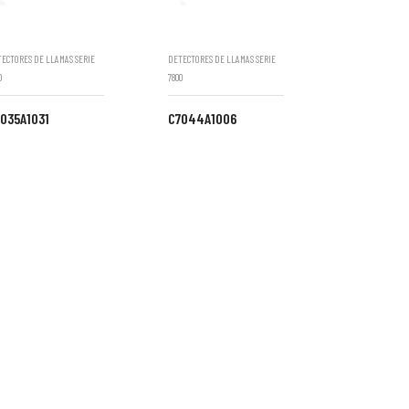
ECTORES DE LLAMAS SERIE
DETECTORES DE LLAMAS SERIE
0
7800
035A1031
C7044A1006